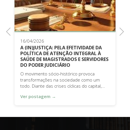
Previous
Next
06/03/2026
DA
A importância da mediação no direito
À
de família.
ORES
A mediação no Direito de Família, ou
mediação familiar, assume papel cada vez
mais relevante no cenário...
m
Ver postagem →
,...
NEWSLETTER