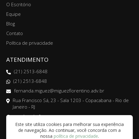
Equipe
Blog
Contato
Política de privacidade
ATENDIMENTO
(21) 2513-6848
(21) 2513-6848
fernanda.miguez@miguezflorentino.adv.br
Rua Francisco Sá, 23 - Sala 1203 - Copacabana - Rio de
Janeiro - RJ
Horário de funcionamento:
De segunda à sexta, das 9h às 17h
Este site utiliza cookies para melhorar sua experiência
de navegação. Ao continuar, você concorda com a
nossa
política de privacidade
.